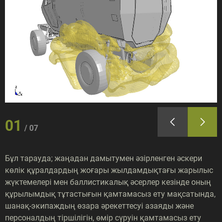
01
07
Бұл тарауда; жаңадан дамытумен әзірленген әскери
көлік құралдардың жоғары жылдамдықтағы жарылыс
жүктемелері мен баллистикалық әсерлер кезінде оның
құрылымдық тұтастығын қамтамасыз ету мақсатында,
шанақ-экипаждың өзара әрекеттесуі азаяды және
персоналдың тіршілігін, өмір сүруін қамтамасыз ету