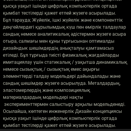
қысқа уақыт ішінде цифрлық компьютерлік ортада
қымбат тестілерді қажет етпей жүзеге асырылады.
Бұл тарауда; Жүйелік, ішкі жүйелік және компоненттік
деңгейлердегі құрылымдық күш пен өмірлік талдаулар
сандық немесе аналитикалық әдістермен жүзеге асыра
отыра, салмағы мен құны тұрғысынан оптималды
дизайндык шешімдердің анықталуы қамтамасыз
етіледі. Бұл тұрғыда тиісті физикалық жағдайларды
имитациялау үшін статикалық / уақытша динамикалық
немесе сызықтық / сызықтық емес ақырғы
элементтерді талдау модельдері дайындалады және
сандық шешімдер жүзеге асырылуда. Металдардың,
эластомерлердің және композициялық
материалдардың модельдері нақты
эксперименттермен салыстыру арқылы модельденеді.
Осылайша, көптеген инженерлік Дизайн концепциясы
қысқа уақыт ішінде цифрлық компьютерлік ортада
қымбат тестілерді қажет етпей жүзеге асырылады.