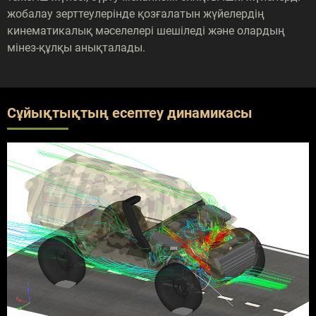
жобалау зерттеулерінде қозғалатын жүйелердің
кинематикалық мәселелері шешіледі және олардың
мінез-құлқы анықталады.
Сұйықтықтың есептеу динамикасы