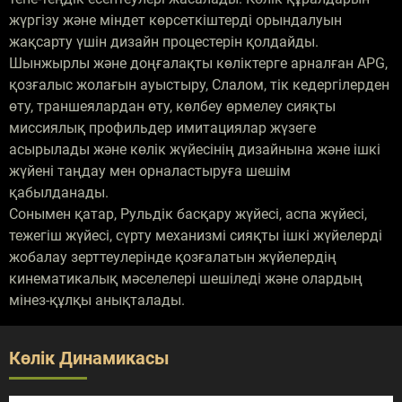
жүргізу және міндет көрсеткіштерді орындалуын
жақсарту үшін дизайн процестерін қолдайды.
Шынжырлы және доңғалақты көліктерге арналған APG,
қозғалыс жолағын ауыстыру, Слалом, тік кедергілерден
өту, траншеялардан өту, көлбеу өрмелеу сияқты
миссиялық профильдер имитациялар жүзеге
асырылады және көлік жүйесінің дизайнына және ішкі
жүйені таңдау мен орналастыруға шешім
қабылданады.
Сонымен қатар, Рульдік басқару жүйесі, аспа жүйесі,
тежегіш жүйесі, сүрту механизмі сияқты ішкі жүйелерді
жобалау зерттеулерінде қозғалатын жүйелердің
кинематикалық мәселелері шешіледі және олардың
мінез-құлқы анықталады.
Көлік Динамикасы