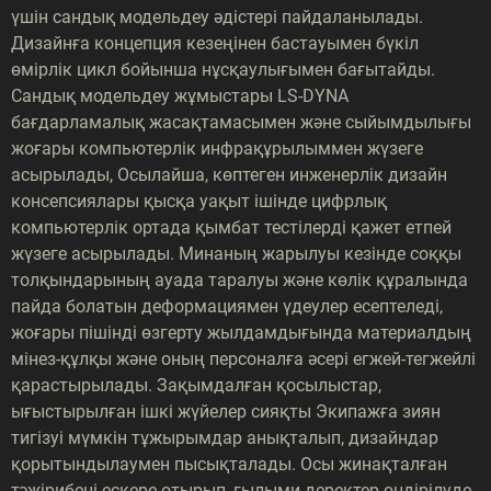
үшін сандық модельдеу әдістері пайдаланылады.
Дизайнға концепция кезеңінен бастауымен бүкіл
өмірлік цикл бойынша нұсқаулығымен бағытайды.
Сандық модельдеу жұмыстары LS-DYNA
бағдарламалық жасақтамасымен және сыйымдылығы
жоғары компьютерлік инфрақұрылыммен жүзеге
асырылады, Осылайша, көптеген инженерлік дизайн
консепсиялары қысқа уақыт ішінде цифрлық
компьютерлік ортада қымбат тестілерді қажет етпей
жүзеге асырылады. Минаның жарылуы кезінде соққы
толқындарының ауада таралуы және көлік құралында
пайда болатын деформациямен үдеулер есептеледі,
жоғары пішінді өзгерту жылдамдығында материалдың
мінез-құлқы және оның персоналға әсері егжей-тегжейлі
қарастырылады. Зақымдалған қосылыстар,
ығыстырылған ішкі жүйелер сияқты Экипажға зиян
тигізуі мүмкін тұжырымдар анықталып, дизайндар
қорытындылаумен пысықталады. Осы жинақталған
тәжірибені ескере отырып, ғылыми деректер өндірілуде