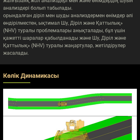
жалғызаяқ жол анализдері мен және өнімдердің шуын
анализдері болып табылады.
орындалған діріл мен шуды анализдермен өнімдер әлі
өндірілместен, ықтимал Шу, Діріл және Қаттылық»
(NHV) туралы проблемалары анықталады, бұл үшін
қажетті шаралар қабылданады және Шу, Діріл және
Қаттылық» (NHV) туралы жаңартулар, жетілдірулер
жасалады.
Көлік Динамикасы