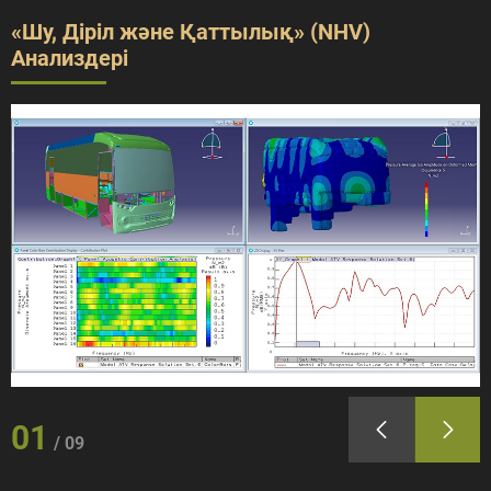
«Шу, Діріл және Қаттылық» (NHV)
Анализдері
01
09