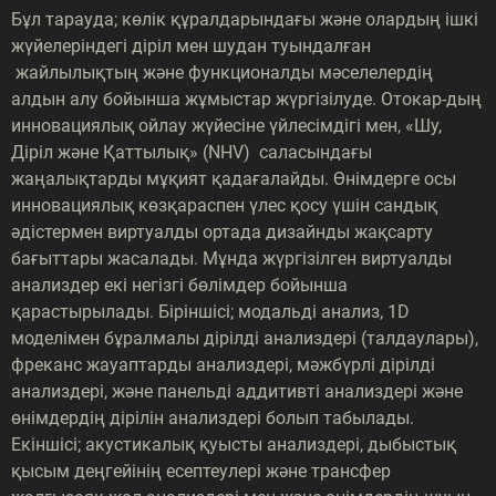
Бұл тарауда; көлік құралдарындағы және олардың ішкі
жүйелеріндегі діріл мен шудан туындалған
жайлылықтың және функционалды мәселелердің
алдын алу бойынша жұмыстар жүргізілуде. Отокар-дың
инновациялық ойлау жүйесіне үйлесімдігі мен, «Шу,
Діріл және Қаттылық» (NHV) саласындағы
жаңалықтарды мұқият қадағалайды. Өнімдерге осы
инновациялық көзқараспен үлес қосу үшін сандық
әдістермен виртуалды ортада дизайнды жақсарту
бағыттары жасалады. Мұнда жүргізілген виртуалды
анализдер екі негізгі бөлімдер бойынша
қарастырылады. Біріншісі; модальді анализ, 1D
моделімен бұралмалы дірілді анализдері (талдаулары),
фреканс жауаптарды анализдері, мәжбүрлі дірілді
анализдері, және панельді аддитивті анализдері және
өнімдердің дірілін анализдері болып табылады.
Екіншісі; акустикалық қуысты анализдері, дыбыстық
қысым деңгейінің есептеулері және трансфер