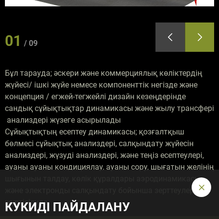
01
09
Бұл тарауда; әскери және коммерциялық көліктердің
жүйесі/ ішкі жүйе немесе компоненттік негізде және
концепция / егжей-тегжейлі дизайн кезеңдерінде
сандық сұйықтықтар динамикасы және жылу трансфері
анализдері жүзеге асырылады
Сұйықтықтың есептеу динамикасы; қозғалтқыш
бөлмесі сұйықтық анализдері, салқындату жүйесін
анализдері, жүзуді анализдері, және теңіз есептеулері,
ауаны ауаны кондициялау, ауаны сору, шығатын желінің
шығынын талдау, көлік құралдары аэродинамикасы
және электронды салқындату бойынша зерттеулер
жүргізілуде.
КУКИДІ ПАЙДАЛАНУ