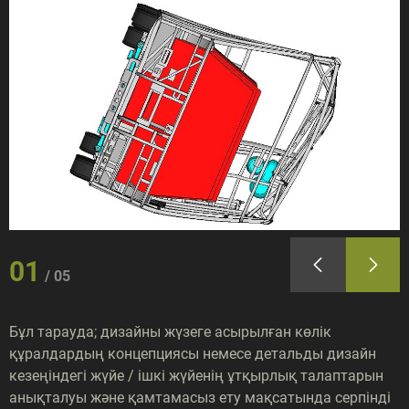
01
05
Бұл тарауда; дизайны жүзеге асырылған көлік
құралдардың концепциясы немесе детальды дизайн
кезеңіндегі жүйе / ішкі жүйенің ұтқырлық талаптарын
анықталуы және қамтамасыз ету мақсатында серпінді