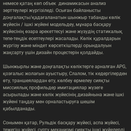
немесе қатаң көп объек динамикасын анализ
зерттеулері жүргізіледі. Осыған байланысты
доңғалақты/қадағаланатын шынжыр табанды көлік
жүйесін / ішкі жүйені модельдеу, мұнара басқару
жүйесінің өзара әрекеттесуі және жүзудің статикалық
тепе-теңдік есептеулері жасалады. Көлік құралдарын
жүргізу және міндет көрсеткіштерді орындалуын
жақсарту үшін дизайн процестерін қолдайды.
Шынжырлы және доңғалақты көліктерге арналған APG,
қозғалыс жолағын ауыстыру, Слалом, тік кедергілерден
өту, траншеялардан өту, көлбеу өрмелеу сияқты
миссиялық профильдер имитациялар жүзеге
асырылады және көлік жүйесінің дизайнына және ішкі
жүйені таңдау мен орналастыруға шешім
қабылданады.
Сонымен қатар, Рульдік басқару жүйесі, аспа жүйесі,
тежегіш жүйесі, сүрту механизмі сияқты ішкі жүйелерді