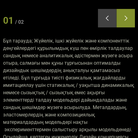
01
02
Бұл тарауда; Жүйелік, ішкі жүйелік және компоненттік
деңгейлердегі құрылымдық күш пен өмірлік талдаулар
сандық немесе аналитикалық әдістермен жүзеге асыра
отыра, салмағы мен құны тұрғысынан оптималды
дизайндык шешімдердің анықталуы қамтамасыз
етіледі. Бұл тұрғыда тиісті физикалық жағдайларды
имитациялау үшін статикалық / уақытша динамикалық
немесе сызықтық / сызықтық емес ақырғы
элементтерді талдау модельдері дайындалады және
сандық шешімдер жүзеге асырылуда. Металдардың,
эластомерлердің және композициялық
материалдардың модельдері нақты
эксперименттермен салыстыру арқылы модельденеді.
Осылайша, көптеген инженерлік Дизайн концепциясы