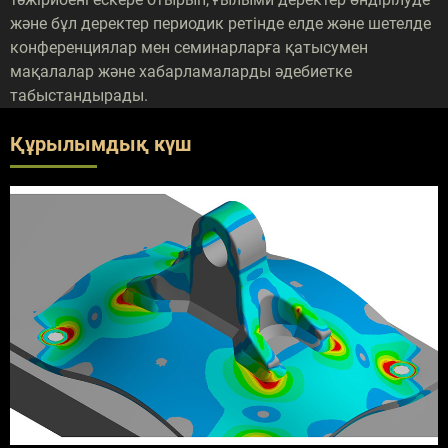
және бұл деректер периодик ретінде елде және шетелде
конференциялар мен семинарларға қатысумен
мақалалар және хабарламаларды әдебиетке
табыстандырады.
Құрылымдық күш