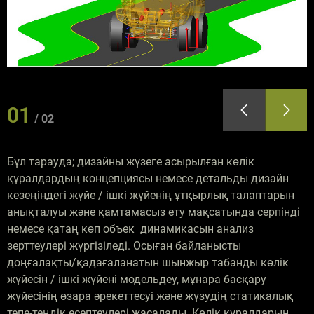
01
02
Бұл тарауда; дизайны жүзеге асырылған көлік
құралдардың концепциясы немесе детальды дизайн
кезеңіндегі жүйе / ішкі жүйенің ұтқырлық талаптарын
анықталуы және қамтамасыз ету мақсатында серпінді
немесе қатаң көп объек динамикасын анализ
зерттеулері жүргізіледі. Осыған байланысты
доңғалақты/қадағаланатын шынжыр табанды көлік
жүйесін / ішкі жүйені модельдеу, мұнара басқару
жүйесінің өзара әрекеттесуі және жүзудің статикалық
тепе-теңдік есептеулері жасалады. Көлік құралдарын