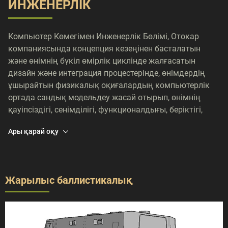
ИНЖЕНЕРЛІК
Компьютер Көмегімен Инженерлік Бөлімі, Отокар
компаниясында концепция кезеңінен басталатын
және өнімнің бүкіл өмірлік циклінде жалғасатын
дизайн және интеграция процестерінде, өнімдердің
ұшырайтын физикалық оқиғалардың компьютерлік
ортада сандық модельдеу жасай отырып, өнімнің
қауіпсіздігі, сенімділігі, функционалдығы, беріктігі,
өнімділігі және жайлылық сапалары бойынша
Ары қарай оқу
дизайнерлік қызметін қолдайды және бағыттайды.
Жарылыс баллистикалық